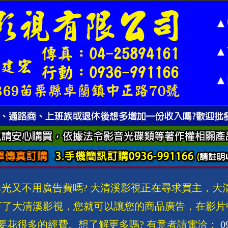
▲中
▲南
▲國
▲國
▲崑
▲僑
▲輔
光又不用廣告費嗎? 大清溪影視正在尋求買主，大
▲淡
下了大清溪影視，您就可以讓您的商品廣告，在影片
要花很多的經費。想了解更多嗎? 有意者請電洽：
0