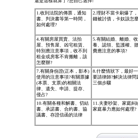
還是這樣就算了?您自己選擇!
1.收到法院的傳票，通知
2.理財不當卡刷爆了
書、判決書等第一時間，
錢被討債，卡奴該怎麼
如何處理?
4.有關房屋買賣、法拍
5.有關結婚、離婚、收
屋、預售屋、凶宅租賃、
養、認領、監護權、
特別應注意事項，收不到
費應注意的事項?
租金或房客不肯搬離，該
怎麼辦?
7.有關身份證(正本，影本)
8.什麼情狀下，最好
使用的注意事項?有關票據
要請律師?解決法律問
(本票、支票)的相關法
三個步驟
律、遺失、申請、提存、
侵占?
10.有關各種和解書、切結
11.夫妻吵架、家庭糾
書、承諾書、合約書、協
家庭暴力應如何處理?
議書、存證信函的法律