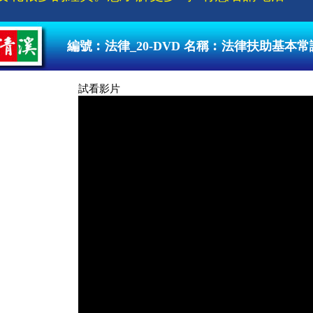
▲全
編號︰法律_20-DVD 名稱︰法律扶助基本常識
試看影片