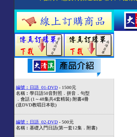
編號︰日語_01-DVD
- 1500元
名稱︰學日語50音對照．拼音．句型
．會話 (1～48集共4套精裝) 附書4冊
(送DVD教唱日本歌)
編號︰日語_02-DVD
- 500元
名稱︰基礎入門日語(第一套12集．附書)