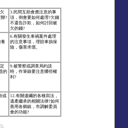
，欠
3.民間互助會應注意的事
辦?
項，倒會要如何處理?欠錢
不還告詐欺，如何討回被
欠的錢?
6.有關發生車禍案件處理
贍養
的注意事項，理賠車損保
險，傷害求償。
一定
9.被警察或調查局約談
題的
時，作筆錄要注意哪些權
利?
紛或
12.有關遺矚的各種寫法，
遺產繼承的相關法律?如何
善用各鄉鎮，市調解委員
會的功能?