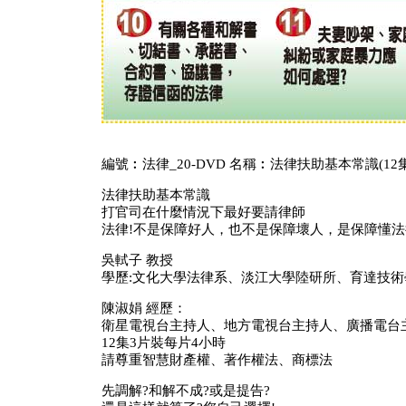
編號︰法律_20-DVD 名稱︰法律扶助基本常識(12集
法律扶助基本常識
打官司在什麼情況下最好要請律師
法律!不是保障好人，也不是保障壞人，是保障懂法
吳軾子 教授
學歷:文化大學法律系、淡江大學陸研所、育達技
陳淑娟 經歷：
衛星電視台主持人、地方電視台主持人、廣播電台
12集3片裝每片4小時
請尊重智慧財產權、著作權法、商標法
先調解?和解不成?或是提告?