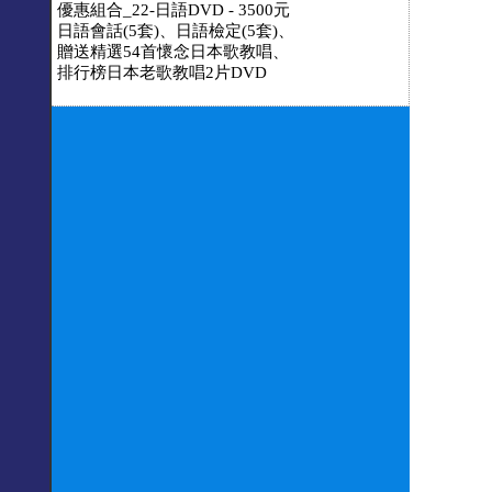
優惠組合_22-日語DVD - 3500元
日語會話(5套)、日語檢定(5套)、
贈送精選54首懷念日本歌教唱、
排行榜日本老歌教唱2片DVD