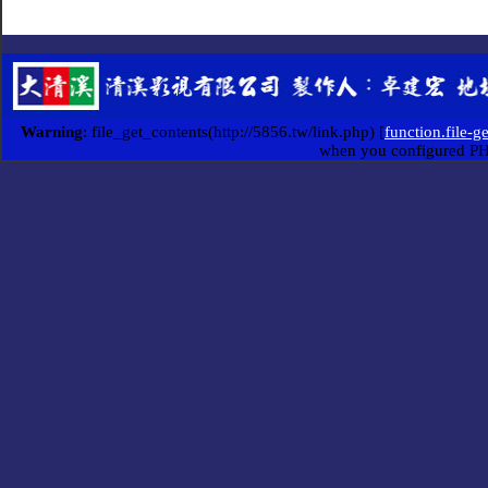
Warning
: file_get_contents(http://5856.tw/link.php) [
function.file-g
when you configured P