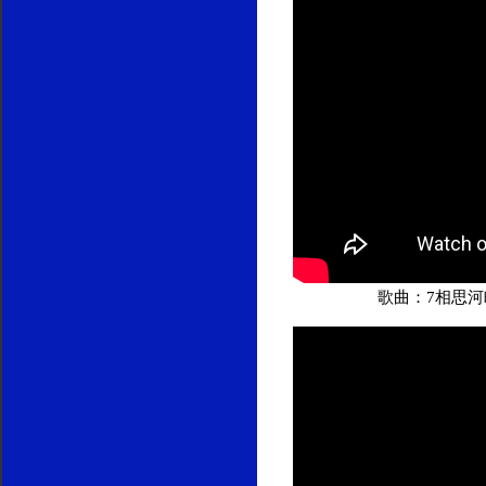
歌曲：7相思河