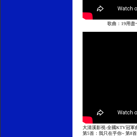
歌曲：19用盡
大清溪影視-全國KTV冠軍曲1
第5首：我只在乎你~ 第8首