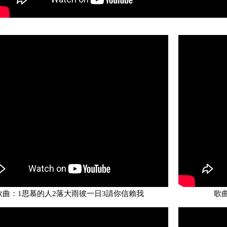
歌曲：1思慕的人2落大雨彼一日3請你信賴我
歌