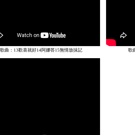
歌曲：13歡喜就好14阿娜答15無情放抺記
歌