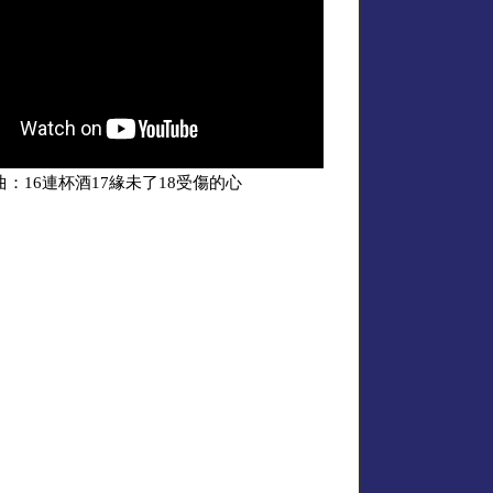
曲：16連杯酒17緣未了18受傷的心