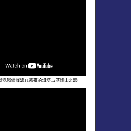
斷魂嶺鐘聲淚11霧夜的燈塔12基隆山之戀