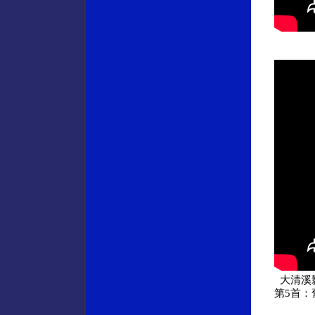
大清溪影
第5首：