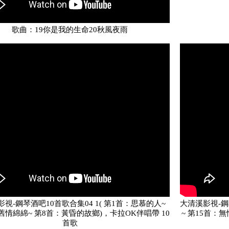
歌曲：19你是我的生命20秋風夜雨
視-鋼琴酒吧10首歌合集04 1( 第1首：思慕的人~
大清溪影視-鋼
舊情綿綿~ 第8首：黃昏的故鄉)，卡拉OK伴唱帶 10
~ 第15首：
首歌