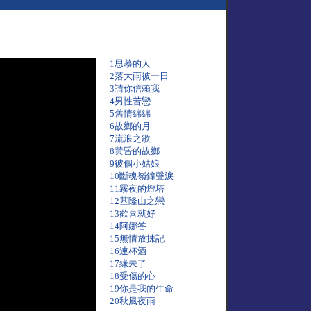
1思慕的人
2落大雨彼一日
3請你信賴我
4男性苦戀
5舊情綿綿
6故鄉的月
7流浪之歌
8黃昏的故鄉
9彼個小姑娘
10斷魂嶺鐘聲淚
11霧夜的燈塔
12基隆山之戀
13歡喜就好
14阿娜答
15無情放抺記
16連杯酒
17緣未了
18受傷的心
19你是我的生命
20秋風夜雨