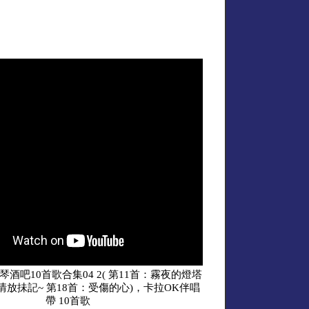
琴酒吧10首歌合集04 2( 第11首：霧夜的燈塔
無情放抺記~ 第18首：受傷的心)，卡拉OK伴唱
帶 10首歌