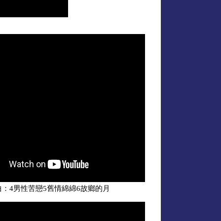
曲：4男性苦戀5舊情綿綿6故鄉的月