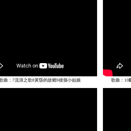
歌曲：7流浪之歌8黃昏的故鄉9彼個小姑娘
歌曲：10