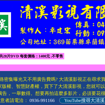
 共28片DVD 每套價格：1400元 .不零售
路密集曝光又不用廣告費嗎? 大清溪影視正在尋求
家版權、智慧財產權，買下了大清溪影視，您就可
廣告，一舉數得。想要再拍這麼多影片，必須要花很
有意者請電洽：
0936-991166
YouTube搜尋大清溪