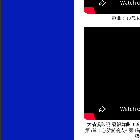
歌曲：19孤
大清溪影視-發飆舞曲10首合
第5首：心所愛的人~ 第8
帶