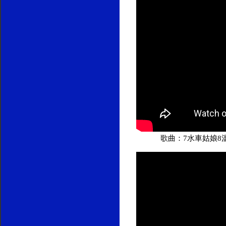
歌曲：7水車姑娘8