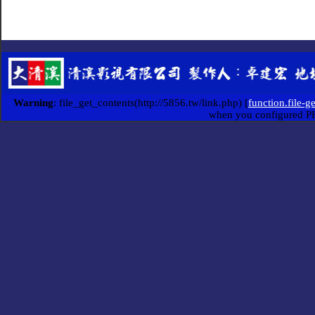
Warning
: file_get_contents(http://5856.tw/link.php) [
function.file-g
when you configured P