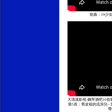
歌曲：19少
大清溪影視-鋼琴酒吧10首歌
第5首：舊皮箱的流浪兒~ 
帶