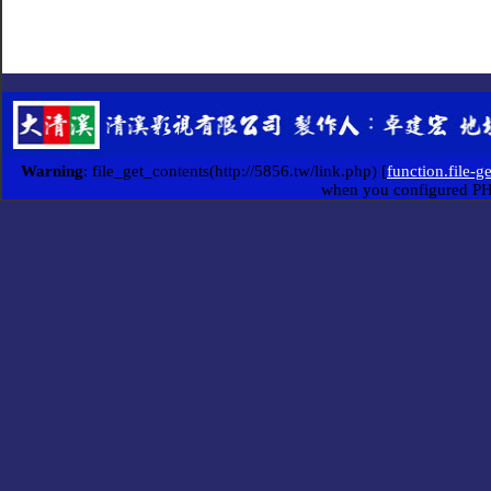
Warning
: file_get_contents(http://5856.tw/link.php) [
function.file-g
when you configured P