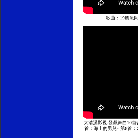
歌曲：19風流
大清溪影視-發飆舞曲10首合集
首：海上的男兒~ 第8首：