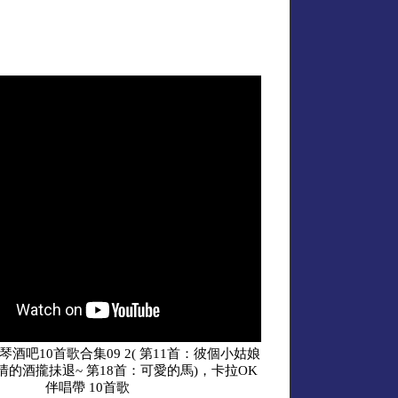
琴酒吧10首歌合集09 2( 第11首：彼個小姑娘
愛情的酒攏抺退~ 第18首：可愛的馬)，卡拉OK
伴唱帶 10首歌