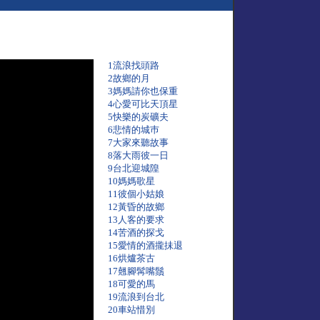
1流浪找頭路
2故鄉的月
3媽媽請你也保重
4心愛可比天頂星
5快樂的炭礦夫
6悲情的城巿
7大家來聽故事
8落大雨彼一日
9台北迎城隍
10媽媽歌星
11彼個小姑娘
12黃昏的故鄉
13人客的要求
14苦酒的探戈
15愛情的酒攏抺退
16烘爐茶古
17翹腳髯嘴鬚
18可愛的馬
19流浪到台北
20車站惜別