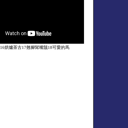
16烘爐茶古17翹腳髯嘴鬚18可愛的馬