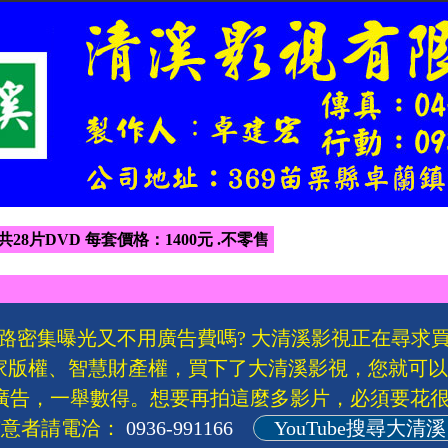
 共28片DVD 每套價格：1400元 .不零售
路密集曝光又不用廣告費嗎? 大清溪影視正在尋求
家版權、智慧財產權，買下了大清溪影視，您就可
廣告，一舉數得。想要再拍這麼多影片，必須要花很
有意者請電洽：
0936-991166
YouTube搜尋大清溪