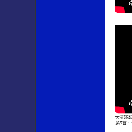
大清溪影
第5首：