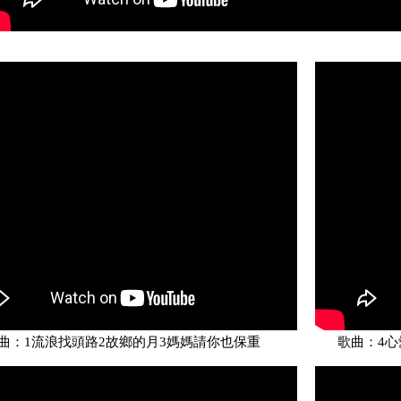
曲：1流浪找頭路2故鄉的月3媽媽請你也保重
歌曲：4心