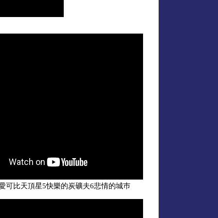
愛可比天頂星5快樂的炭礦夫6悲情的城巿