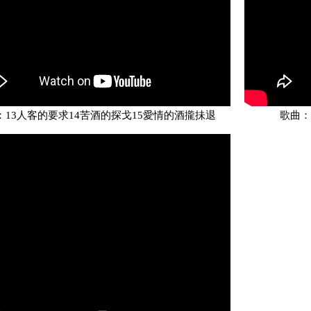
：13人客的要求14苦酒的探戈15愛情的酒攏抺退
歌曲：