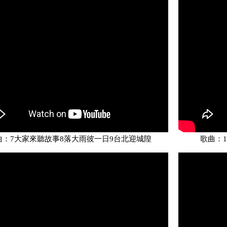
曲：7大家來聽故事8落大雨彼一日9台北迎城隍
歌曲：1