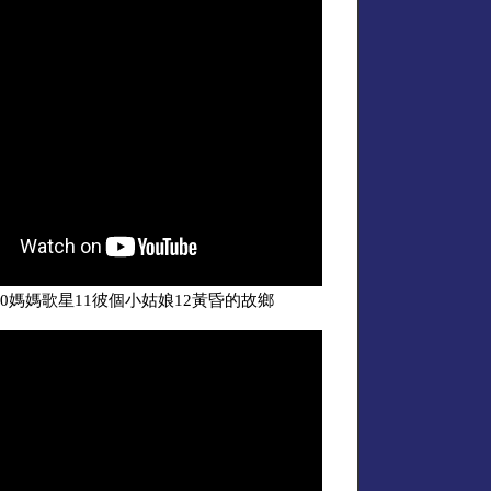
0媽媽歌星11彼個小姑娘12黃昏的故鄉