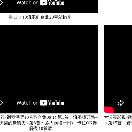
歌曲：19流浪到台北20車站惜別
視-鋼琴酒吧10首歌合集09 1( 第1首：流浪找頭路~
大清溪影視-鋼
快樂的炭礦夫~ 第8首：落大雨彼一日)，卡拉OK伴
~ 第15首：
唱帶 10首歌