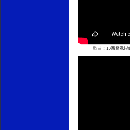
歌曲：13新鴛鴦蝴