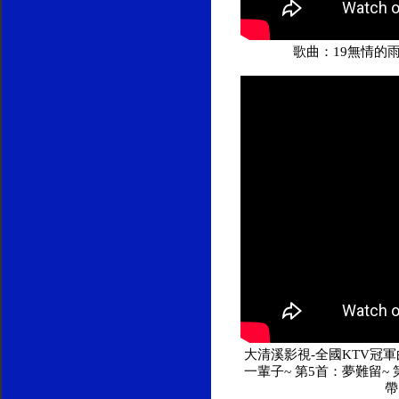
歌曲：19無情的
大清溪影視-全國KTV冠軍曲
一輩子~ 第5首：夢難留~
帶