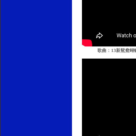
歌曲：13新鴛鴦蝴