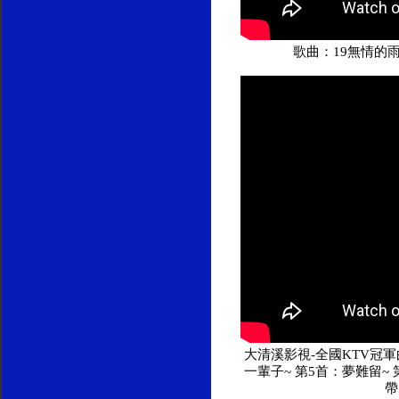
歌曲：19無情的
大清溪影視-全國KTV冠軍曲
一輩子~ 第5首：夢難留~
帶